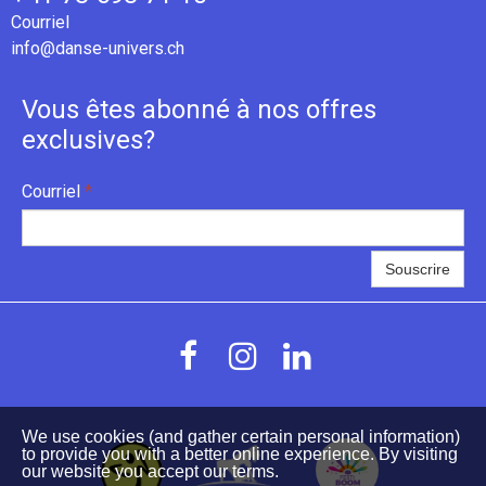
Courriel
info@danse-univers.ch
Vous êtes abonné à nos offres
exclusives?
Courriel
*
Souscrire



We use cookies (and gather certain personal information)
to provide you with a better online experience. By visiting
our website you accept our terms.