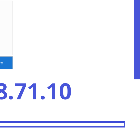
re
.71.10