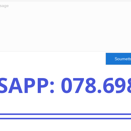
Soumett
APP: 078.698